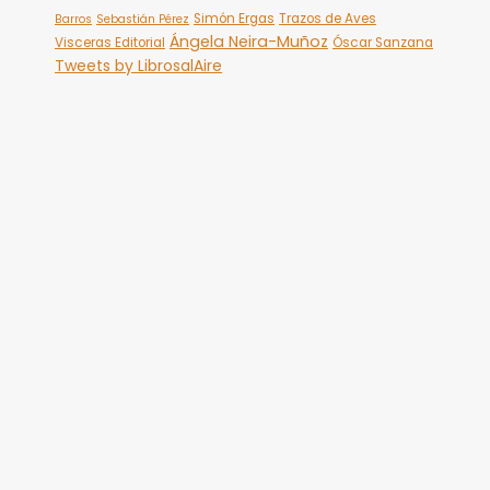
Simón Ergas
Trazos de Aves
Barros
Sebastián Pérez
Ángela Neira-Muñoz
Visceras Editorial
Óscar Sanzana
Tweets by LibrosalAire