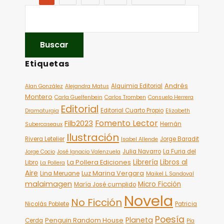
Etiquetas
Andrés
Alquimia Editorial
Alan González
Alejandra Matus
Montero
Carla Guelfenbein
Carlos Tromben
Consuelo Herrera
Editorial
Editorial Cuarto Propio
Dramaturgia
Elizabeth
Fomento Lector
Filb2023
Hernán
Subercaseaux
Ilustración
Rivera Letelier
Jorge Baradit
Isabel Allende
Julia Navarro
La Furia del
Jorge Cocio
José Ignacio Valenzuela
Librería
Libros al
La Pollera Ediciones
Libro
La Pollera
Aire
Luz Marina Vergara
Lina Meruane
Maikel L Sandoval
malaimagen
Micro Ficción
María José cumplido
Novela
No Ficción
Nicolás Poblete
Patricia
Poesía
Planeta
Penguin Random House
Cerda
Pía