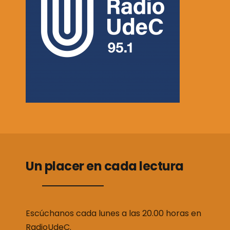
Un placer en cada lectura
Escúchanos cada lunes a las 20.00 horas en
RadioUdeC
.