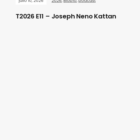
julio 10, 2026
2026
,
Biobío
,
podcast
T2026 E11 – Joseph Neno Kattan